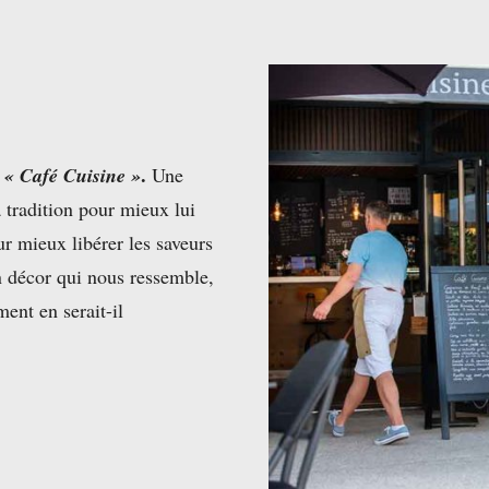
t
.
« Café Cuisine »
Une
la tradition pour mieux lui
r mieux libérer les saveurs
n décor qui nous ressemble,
ent en serait-il