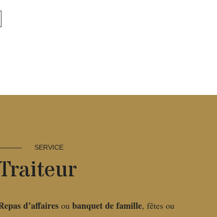
SERVICE
Traiteur
Repas d’affaires
banquet de famille
ou
, fêtes ou