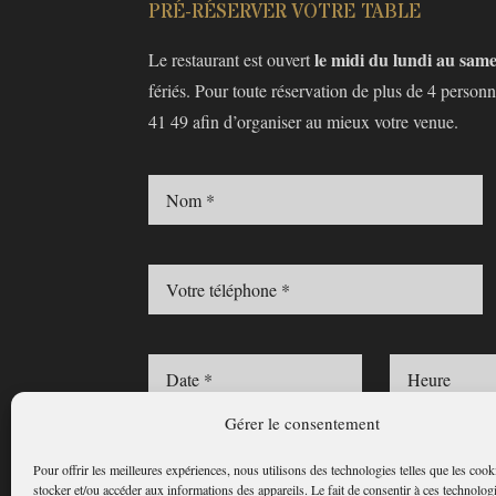
PRÉ-RÉSERVER VOTRE TABLE
le midi du lundi au sam
Le restaurant est ouvert
fériés. Pour toute réservation de plus de 4 person
41 49
afin d’organiser au mieux votre venue.
Gérer le consentement
En cochant cette case, vous confirmez avoir pris con
Pour offrir les meilleures expériences, nous utilisons des technologies telles que les coo
stocker et/ou accéder aux informations des appareils. Le fait de consentir à ces technolog